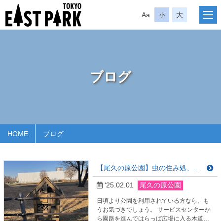
Aa
大
小
ブログ
HOME
ブログ
【尾久の原公園】虫の住み処、インセクトホテルを設置しました
'25.02.01
尾久の原公園
日頃より公園を利用されている方なら、も
うお気づきでしょう。 サービスセンターか
ら園路を進んではらっぱ広場に入る木道の