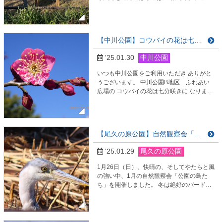
脇に 何やら？？？な造作物。 これ、インセ
クトホテルと言います。 ヨーロッパが発祥
で、微生物や昆虫などが過ごしやすい場所
をあらかじめ用意してあげるものです。 昆
【中川公園】コウバイの花は七分咲きです
虫がいる場所には鳥や小動物が集まりやす
くなり、 それらが周囲の植物と共生するこ
'25.01.30
中川公園
とで 多種多様な生命が暮らす環境が作られ
るとい…
いつも中川公園をご利用いただき ありがと
うございます。 中川公園B地区 ふれあい
広場の コウバイの花は七分咲きに なりまし
た。 冬の青い空の背景とピンクの花の 美し
いコントラストを どうぞご覧ください。 皆
様のご来園、心より お待ちしております。
【尾久の原公園】自然観察会「公園の鳥たち」を開催しました
'25.01.29
尾久の原公園
1月26日（日）、快晴の、そしてやたらと風
の強い中、1月の自然観察会「公園の鳥た
ち」を開催しました。 冬は絶好のバードウ
ォッチングの季節です。 公園の木々から葉
が落ちて見やすくなることと、公園に子育
てに来る鳥たちが多くいるからだそうで
す。 ［今回も荒川区役所環境課の方にレク