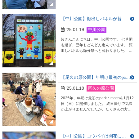
定に向かう前に、先月12月の講習で剪定し
たサービスセンター周りのベニカナメモチ
のその後も目で確かめます。 剪定によって
【中川公園】顔出しパネルが替わりました。
どのような変化が表れるかを確認できるの
も、楽しめるところですよね。 [ベニカナメ
'25.01.19
中川公園
モチは新芽の時に紅色に染まるので、剪定
を…
皆さんこんにちは、中川公園です。 七草粥
も過ぎ、巳年もどんどん進んでいます。 顔
出しパネルも節分祭へと替わりました。 鬼
は外、鬼は外で、 皆様のご来園をお待ちし
ております。
【尾久の原公園】年明け最初のpark：mottoを開催しました
'25.01.18
尾久の原公園
2025年、年明け最初のpark：mottoを1月12
日（日）に開催しました。 終日曇りで気温
が上がりませんでしたが、たくさんの方が
お見えになりました。 今月の目玉は餅つき
と餅花づくりです。 餅花とは柳などの枝に
紅白の餅を飾りつけ、床の間・神棚・墓・
高倉などに置いて五穀豊穣や家内安全を祈
【中川公園】コウバイは開花に向けて準備中です
ります。 地方ごとで色付けや形状に違いが