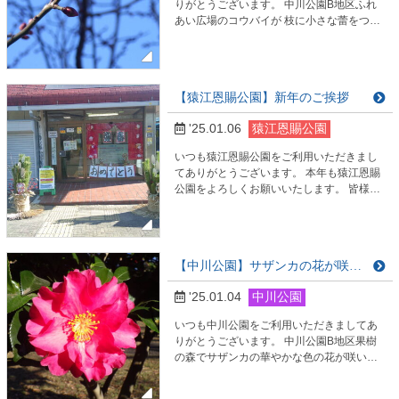
りがとうございます。 中川公園B地区ふれ
あい広場のコウバイが 枝に小さな蕾をつけ
ています。 昨年は１月中旬に咲き始めまし
た。 これからまたコウバイの開花状況をお
伝えして まいりますので、どうぞお楽しみ
に。 皆様のご来園、心よりお待ちしており
【猿江恩賜公園】新年のご挨拶
ます。
'25.01.06
猿江恩賜公園
いつも猿江恩賜公園をご利用いただきまし
てありがとうございます。 本年も猿江恩賜
公園をよろしくお願いいたします。 皆様の
ご利用をスタッフ一同お待ち申し上げてお
ります。
【中川公園】サザンカの花が咲いています
'25.01.04
中川公園
いつも中川公園をご利用いただきましてあ
りがとうございます。 中川公園B地区果樹
の森でサザンカの華やかな色の花が咲いて
います。 澄んだ青空とのコントラストが一
層鮮やかです。 ご来園の際にはぜひご覧く