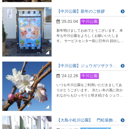
ださい。 皆様のご来園心よりお待ちしてお
ります。
【中川公園】新年のご挨拶
'25.01.04
中川公園
新年明けましておめでとうございます。 本
年も中川公園をよろしくお願いいたしま
す。 サービスセンター前に巳年の 顔出しパ
ネルを設置しております。 皆様のご来園心
よりお待ちしております。
【中川公園】ジュウガツザクラの花が年を越せそうです
'24.12.28
中川公園
いつも中川公園をご利用いただきましてあ
りがとうございます。 冷たい冬の風に吹か
れながらもひっそりと咲き続ける ジュウガ
ツザクラの花は年を越せそうです。 今年も
多くの皆様にご来園いただき 心より感謝し
ております。 来年も皆様に素晴らしい自然
の魅力を お届けできるようスタッフ一同 努
【大島小松川公園】 門松装飾 / 新春準備
力してまいりますので どうぞよろしくお願
いいたします。