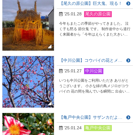
【尾久の原公園】巨大鬼、現る！
チャーしていただきました］ スタート地点
のサービスセンター脇で早くもメジロの鳴
'25.01.28
尾久の原公園
き声。 が、一瞬にしてベニカナメモチの枝
の中に潜…
今年もまたこの季節がやってきました。 泣
く子も黙る 節分鬼 です。 制作途中から道行
く来園者から「今年はえらくまた大きいね
ぇ」と声をかけられてきましたが いよいよ
お披露目となりました。 [口の中
に駆け足で飛び込んでいく子、怖くて尻込
みする子、さまざまです] 材料は園内の湿地
【中川公園】コウバイの花とメジロ
や池に自生するアシやオギを使っていま
す。 すべて公園由来の自然素材です。
'25.01.27
中川公園
[夕方からはライトアップ。…
いつも中川公園をご利用いただき ありがと
うございます。 小さな緑の鳥メジロがコウ
バイの 花の間を飛んでいる瞬間に 出会いま
した。 中川公園B地区 ふれあい広場の コ
ウバイの花は三部咲きといった ところで
す。 どうぞ満開の姿をお楽しみに。 皆様の
ご来園、心より お待ちしております。
【亀戸中央公園】サザンカだより（２）
'25.01.24
亀戸中央公園