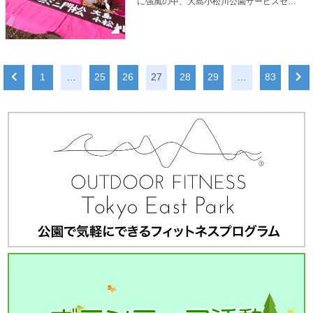
に強風の中、大島小松川公園サービスセン
ター前にて開催しました。 アンケートでは
「かざりつけが楽しかった」「強風だった
のが少し大変でしたが、一から作ることが
できて楽しかった」などのお声をいただき
ました！ 参加された皆々様、ご来場の程、
1
…
25
26
27
28
29
…
83
ありがとうございました。 所員一同、開
運、良き1年をお祈り申し上げます。