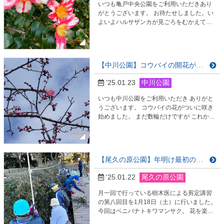
いつも亀戸中央公園をご利用いただきあり
がとうございます。 お待たせしました。い
よいよハルサザンカが見ごろをむかえてい
ます。 ハルサザンカは、赤やピンク、絞り
（斑入り）など華やかな花が多いです。 今
回はそんなハルサザンカの特徴と鑑賞可能
場所をご紹介いたします。 お立ち寄りの際
【中川公園】コウバイの開花が始まりました
はぜひごらんになってください。 ＜蜀紅錦
（しょっこうにしき）＞ 濃いめのはっきり
'25.01.23
中川公園
した赤に白い斑入りが美しい蜀紅錦。 亀戸
中央公…
いつも中川公園をご利用いただき ありがと
うございます。 コウバイの花がついに咲き
始めました。 まだ数輪だけですが これから
どんどん咲き誇る姿を 皆様、どうぞご堪能
ください。 皆様のご来園を 心よりお待ちし
ております。
【尾久の原公園】年明け最初の剪定講習を行いました
'25.01.22
尾久の原公園
月一回で行っている樹木医による剪定講習
の第八回目を1月18日（土）に行いました。
今回はベニバナトキワマンサク。 花を楽し
める生け垣として人気のある樹木です。 剪