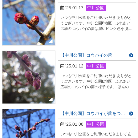
ありますが、おおむね小正月を終えると枝
'25.01.17
中川公園
からとって焼いて食べるそうです。 …
いつも中川公園をご利用いただき ありがと
うございます。 中川公園B地区 ふれあい
広場の コウバイの蕾は濃いピンク色を 見せ
始めました。 開花に向けて準備中のようで
す。 これから花が咲くのが待ち遠しいで
す。 中川公園では、皆様のご来園を 心より
お待ちしております
【中川公園】コウバイの蕾
'25.01.12
中川公園
いつも中川公園をご利用いただき ありがと
うございます。 中川公園B地区 ふれあい
広場の コウバイの蕾の様子です。 ほんのか
すかにですが 膨らんできているようです。
開花までもうしばらく お待ちください。 中
川公園では、皆様のご来園を 心よりお待ち
しております。
【中川公園】コウバイが蕾をつけています
'25.01.08
中川公園
いつも中川公園をご利用いただきまして あ