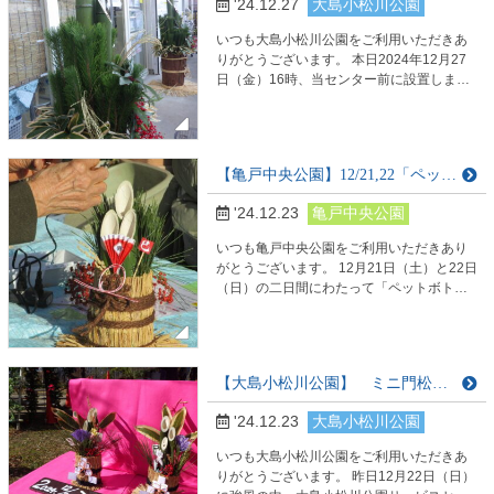
'24.12.27
大島小松川公園
いつも大島小松川公園をご利用いただきあ
りがとうございます。 本日2024年12月27
日（金）16時、当センター前に設置しまし
た。 松は長寿。 竹はすくすく伸びる。
梅（結び）は1番早く咲く。 皆様の良き1年
を祈ります。 ぜひ散策時、ご覧下さいま
せ。
【亀戸中央公園】12/21,22「ペットボトルでミニ門松を作ろう！」を開催いたしました
'24.12.23
亀戸中央公園
いつも亀戸中央公園をご利用いただきあり
がとうございます。 12月21日（土）と22日
（日）の二日間にわたって「ペットボトル
でミニ門松を作ろう！」を開催しました。
二日間ともとっても風の強い日でした。
特に22日は北風が強かったため、急遽屋内
にて開催いたしました。 このイベントは
【大島小松川公園】 ミニ門松作り / 12・22（日）開催記
亀戸中央公園の実施しているクラフトイベ
ントの中でも比較的難易度の高いイベント
'24.12.23
大島小松川公園
だと思います。 そのため、ハロウィンの…
いつも大島小松川公園をご利用いただきあ
りがとうございます。 昨日12月22日（日）