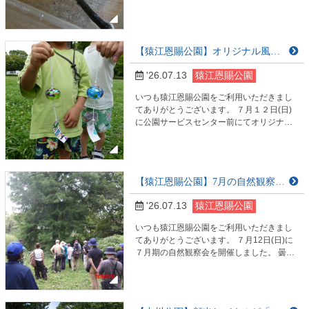
示しております。 今回、ハイイロゲンゴロ
ウを新たに展示しております。 ご興味のあ
る方は是非サービスセンターまで。 ９時～
１６時３０分までご覧になれます。 左の写
【猿江恩賜公園】オリジナル風鈴づくりを開催しました。
真がハイイロゲンゴロウになります。真ん
中と右の水槽ではモツゴなどを展示してお
'26.07.13
猿江恩賜公園
ります。
いつも猿江恩賜公園をご利用いただきまし
てありがとうございます。 ７月１２日(日)
に公園サービスセンター前にてオリジナル
風鈴づくりを開催しました。 用意した風鈴
に絵や模様を描いたり、シールを貼ったり
して風鈴を作りました。 風鈴の音を聴きな
がら暑い夏を乗り切りましょう！
【猿江恩賜公園】7月の自然観察会開催しました。
'26.07.13
猿江恩賜公園
いつも猿江恩賜公園をご利用いただきまし
てありがとうございます。 ７月12日(日)に
７月期の自然観察会を開催しました。 曇天
の中の開催となりましたが、公園南園を中
心に、 日本庭園についての解説や下池にあ
るラクウショウなど 観察をしました。 次回
は８月９日(日)水生植物を探索し楽しむをテ