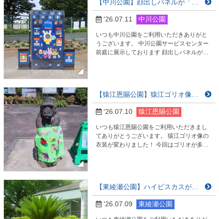
【中川公園】顔出しパネルが「夏祭り」に替わりました！
ーマに開催予定です。 皆様のご参加をお待
ちしております。
'26.07.11
中川公園
いつも中川公園をご利用いただきありがと
うございます。 中川公園サービスセンター
前庭に展示しております 顔出しパネルが
「夏祭り」に替わりました。 今年は開園４
０周年を記念してまもなく公園の自然を 楽
しめる企画も開始いたします。 お近くにお
越しの際にはぜひ、お楽しみくださいま
【猿江恩賜公園】猿江ゴリオ像衣装替えしました！
せ。 皆様のご来園、心よりお待ちしており
ます。
'26.07.10
猿江恩賜公園
いつも猿江恩賜公園をご利用いただきまし
てありがとうございます。 猿江ゴリオ像の
衣装が変わりました！ 今回はゴリオが多様
な生き物を紹介しております。 ゴリオと一
緒に生き物観察をしよう！
【東綾瀬公園】ハイビスカスが咲いています
'26.07.09
東綾瀬公園