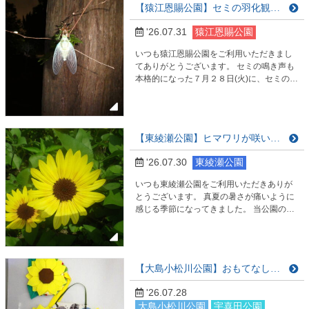
【猿江恩賜公園】セミの羽化観察会開催しました。
リジナル缶バッチを貰うことが出来ます。
公園にお立ち寄りの際は、ぜひご参加くだ
'26.07.31
猿江恩賜公園
さい。 今年開園40周年を迎え、公園の自然
を楽…
いつも猿江恩賜公園をご利用いただきまし
てありがとうございます。 セミの鳴き声も
本格的になった７月２８日(火)に、セミの羽
化観察会を開催しました。 当日は不安定な
天候でしたが、雨に降られることなく実施
できました。 昨年よりも多くのセミが羽化
する瞬間を間近で観察することができまし
【東綾瀬公園】ヒマワリが咲いています
た。 幻想的な光景に皆様見入っていまし
た。
'26.07.30
東綾瀬公園
いつも東綾瀬公園をご利用いただきありが
とうございます。 真夏の暑さが痛いように
感じる季節になってきました。 当公園の野
球場脇の花壇にも夏の代名詞「ひまわり」
（サンビリーバブル）の花が咲き乱れてい
ます。 東綾瀬公園も開園６０周年を迎え記
念企画として「SNS投稿キャンペーン」 も
【大島小松川公園】おもてなしコーナー 2026年7月
実施しております。ハッシュタグ「♯東綾瀬
公園６０周年記念」で投稿して それをサー
'26.07.28
ビスセンターの受付で投稿を見せるとステ
大島小松川公園
宇喜田公園
ッカー…