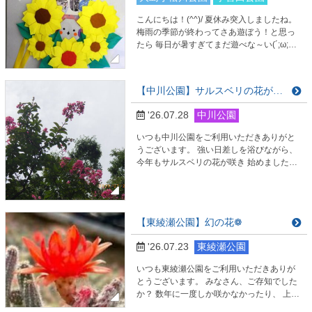
こんにちは！(^^)/ 夏休み突入しましたね。
梅雨の季節が終わってさあ遊ぼう！と思っ
たら 毎日が暑すぎてまだ遊べな～い(´;ω;｀)
でもね、おもてなしはいっぱい作ってま
す。 皆さんが遊びに来てくれるのを待って
います。 暑い夏を乗り切りましょう(/・
【中川公園】サルスベリの花が咲き始めました！
ω・)/ ひまわりリースです。 シマエナガが
ひまわりの中から顔を出していますよ。 か
'26.07.28
中川公園
わいいでしょ？(^_-)-☆ …
いつも中川公園をご利用いただきありがと
うございます。 強い日差しを浴びながら、
今年もサルスベリの花が咲き 始めました。
ツルツルした幹に鮮やかなピンクの花が、
真夏の公園を 明るく彩っています。 お近く
にお越しの際にはぜひ、ご覧くださいま
せ。 場所は中川公園B地区、四季の森の東
【東綾瀬公園】幻の花❁
側です。 今年は開園40周年を記念して公園
の自然を楽しめる 企画がございます。 皆様
'26.07.23
東綾瀬公園
のご来園、心よりお待ちしております。
いつも東綾瀬公園をご利用いただきありが
とうございます。 みなさん、ご存知でした
か？ 数年に一度しか咲かなかったり、 上手
に育ててもなかなか咲かないお花さんがい