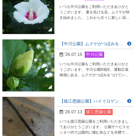
に植…
いつも中川公園をご利用いただきありがと
うございます。 夏を告げる花、ムクゲが咲
き始めました。 これから次々に新しい花を
咲かせて、夏本番に向けて 公園を彩ってく
れそうです。 ムクゲの場所は、中川公園B
地区、運動広場南側です。 今年は開園40周
年を記念して公園の自然を楽しめる企画が
【中川公園】ムクゲがつぼみをつけています！
ございます。 お近くにお越しの際は、ぜひ
お立ち寄りくださいませ。 心よりお待ちし
'26.07.15
中川公園
ております。
いつも中川公園をご利用いただきありがと
うございます。 中川公園B地区、運動広場
南側にある、ムクゲがつぼみをつけていま
す。 これから夏本番にかけて大輪の花を咲
かせてくれます。 皆様、これからの開花を
どうぞお楽しみに！ 今年は開園40周年を記
念して公園の自然を楽しめる企画がござい
【猿江恩賜公園】ハイイロゲンゴロウ展示してます。
ます。 皆様のご来園、心よりお待ち申し上
げております。
'26.07.13
猿江恩賜公園
いつも猿江恩賜公園をご利用いただきまし
てありがとうございます。 公園サービスセ
ンター内では園内に棲む魚などを水槽で展