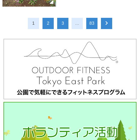
をまとった花びらは瑞々しく、本来の色が
より深く、 鮮やかに引き立っています。 ニ
チニチソウとペンタスです。 アメリカンブ
ルーとサルビアです。 今年の開園４０周年
1
2
3
…
83
を記念して、まもなく公園の自然を楽しめ
る企画が開始します。 お近くにお越しの際
は…