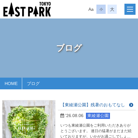
Aa
大
小
ブログ
HOME
ブログ
【東綾瀬公園】残暑のおもてなし
'26.08.06
東綾瀬公園
いつも東綾瀬公園をご利用いただきありが
とうございます。 連日の猛暑がまだまだ続
いておりますが、いかがお過ごしでしょう