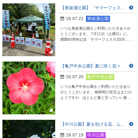
ることを！ ？？？・・・・ そうです！サボ
【東綾瀬公園】「サマーフェスタ２０２６」開催しました。
テンです♪ 東綾瀬公園では、今年の５月・６
月に、２種類のサボテンが 美しい花を見せ
'26.07.21
東綾瀬公園
てくれました❁ どうやらサボ
テンの種類によって花が咲く時期が違うら
いつも東綾瀬公園をご利用いただきありが
しいので、 サービスセンターに寄られた…
とうございます。 7月11日（土曜日）に、
開園60周年記念「サマーフェスタ2026」を
開催しました。 当日は30度を超す真夏日で
したが、たくさんの方に参加いただき、楽
しい一日になりました。 今回のサマーフェ
スタでは、 【東綾瀬公園オリジナルトート
【亀戸中央公園】夏に咲く花々
バック製作】と 【うちわ製作】にチャレン
ジいただきました。 ⇒ …
'26.07.20
亀戸中央公園
いつも亀戸中央公園をご利用いただきあり
がとうございます。 梅雨明け宣言はまだの
ようですが、ほとんど夏と言っていい暑さ
の日が続きます。 樹々の緑陰も深くなって
きました。 そんな中、園内では夏の花々が
そろそろ見ごろをむかえています。 ＜タイ
タンビカス＞ サービスセンター横には、タ
【中川公園】夏を告げる花、ムクゲが咲き始めました！
イタンビカスが真っ赤な大輪の花を華やか
に咲かせています。 くっきりとした赤色が
'26.07.19
中川公園
とても印象的です。 ＜ムクゲ＞ 園内の各所