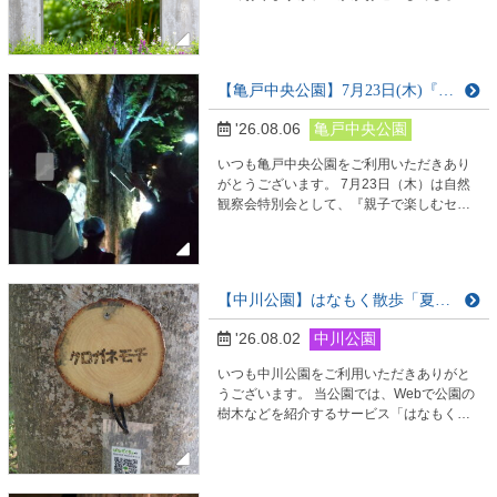
か。 東綾瀬公園サービスセンターでは涼し
げな、おもてなし？！をしています。 ぜひ
お気軽にお立ち寄りくださいね‼
【亀戸中央公園】7月23日(木)『自然観察会特別回～親子で楽しむセミの羽化』25日(土)『大人のためのセミの羽化観察会』を開催しました！
'26.08.06
亀戸中央公園
いつも亀戸中央公園をご利用いただきあり
がとうございます。 7月23日（木）は自然
観察会特別会として、『親子で楽しむセミ
の羽化』を開催いたしました。 また、25日
（土）は、『大人のためのセミの羽化観察
会』を開催いたしました。 どちらの回もた
くさんのご参加、ありがとうございまし
【中川公園】はなもく散歩「夏のネイチャーハント」が始まりました
た。 まずは先生からセミに関する解説をい
ただきました。 （大人回は、先生のレジュ
'26.08.02
中川公園
メを使って職員が解説しました。） セミの
基本知…
いつも中川公園をご利用いただきありがと
うございます。 当公園では、Webで公園の
樹木などを紹介するサービス「はなもく散
歩」を実施しております。 8月～9月はキャ
ンペーン企画の「夏のネイチャーハント」
を開催しています！ アプリ内でクイズに答
えていただくと、サービスセンターにてオ