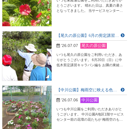
いつも東綾瀬公園をご利用いただきありが
とうございます。 晴れた日は、真夏の暑さ
となってきました。 当サービスセンター前
にもハイビスカスが咲き、夏の装いとなっ
ています。 東綾瀬公園も、昭和４１年７月
１１日の開園より今年で６０周年を迎える
公園として、 ７月１１日（土）にはサマー
【尾久の原公園】6月の剪定講習は松のみどり摘みに取り組みました
フェスタを開催します。 今後も公園として
自然を楽しめる企画を準備しております。
'26.07.07
尾久の原公園
皆様、お近くにお越しの際はぜひお立ち寄
りいただ…
いつも尾久の原公園をご利用いただき、あ
りがとうございます。 6月20日（日）に中
低木剪定講習キャラバン編を お隣の東綾瀬
公園に足を伸ばして開催しました。 尾久の
原公園に植栽されている低木は種数が限ら
れております。 より知見を広めるために尾
久の原公園以外の公園にも出張です。 昨年
【中川公園】梅雨空に映える色鮮やかな花壇の花たち
9月にも東綾瀬公園へ出張しており、その際
には松の「もみ上げ」に取り組みました。
'26.07.06
中川公園
【尾久の原公園】9月の中低木剪定講習は松
の…
いつも中川公園をご利用いただきありがと
うございます。 中川公園A地区1階サービス
センター前の花壇の花たちが 梅雨空のもと
色鮮やかに咲き誇っています。 雨のしずく