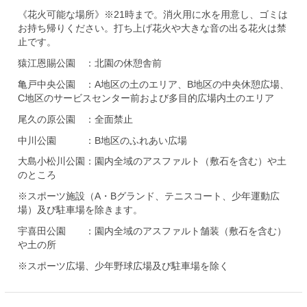
《花火可能な場所》※21時まで。消火用に水を用意し、ゴミは
お持ち帰りください。打ち上げ花火や大きな音の出る花火は禁
止です。
猿江恩賜公園 ：北園の休憩舎前
亀戸中央公園 ：A地区の土のエリア、B地区の中央休憩広場、
C地区のサービスセンター前および多目的広場内土のエリア
尾久の原公園 ：全面禁止
中川公園 ：B地区のふれあい広場
大島小松川公園：園内全域のアスファルト（敷石を含む）や土
のところ
※スポーツ施設（A・Bグランド、テニスコート、少年運動広
場）及び駐車場を除きます。
宇喜田公園 ：園内全域のアスファルト舗装（敷石を含む）
や土の所
※スポーツ広場、少年野球広場及び駐車場を除く