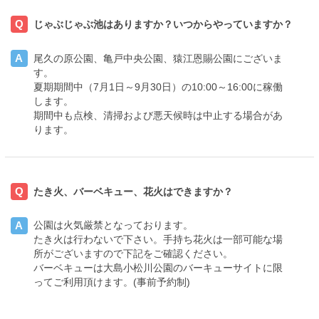
Q
じゃぶじゃぶ池はありますか？いつからやっていますか？
A
尾久の原公園、亀戸中央公園、猿江恩賜公園にございま
す。
夏期期間中（7月1日～9月30日）の10:00～16:00に稼働
します。
期間中も点検、清掃および悪天候時は中止する場合があ
ります。
Q
たき火、バーベキュー、花火はできますか？
A
公園は火気厳禁となっております。
たき火は行わないで下さい。手持ち花火は一部可能な場
所がございますので下記をご確認ください。
バーベキューは大島小松川公園のバーキューサイトに限
ってご利用頂けます。(事前予約制)