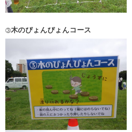
木のぴょんぴょんコース
③