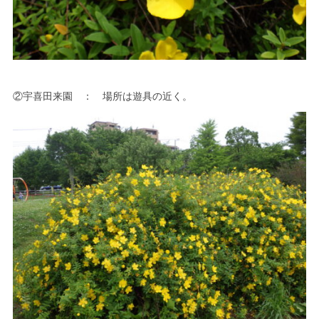
②宇喜田来園 ： 場所は遊具の近く。