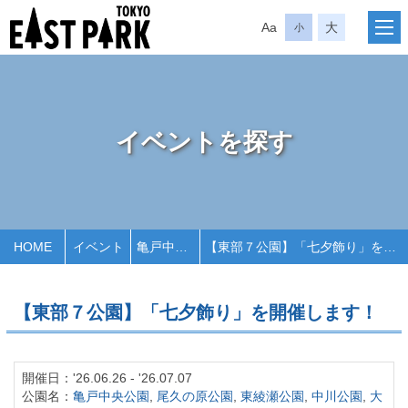
Aa
大
小
イベントを探す
HOME
イベント
亀戸中央公園
【東部７公園】「七夕飾り」を開催します！
【東部７公園】「七夕飾り」を開催します！
開催日：'26.06.26 - '26.07.07
公園名：
亀戸中央公園
,
尾久の原公園
,
東綾瀬公園
,
中川公園
,
大