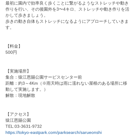
最初に園内で効率良く歩くことに繋がるようなストレッチや動き
作りを行い、その後園外を3〜4キロ、ストレッチや動き作りを活
かして歩きましょう。
歩きの動き自体もストレッチになるようにアプローチしていきま
す。
【料金】
500円
【実施場所】
集合：猿江恩賜公園サービスセンター前
距離：約3～4Km（※雨天時は雨に濡れない屋根のある場所に移
動して実施します。）
解散：現地解散
【アクセス】
猿江恩賜公園
TEL:03-3631-9732
https://tokyo-eastpark.com/parksearch/sarueonshi