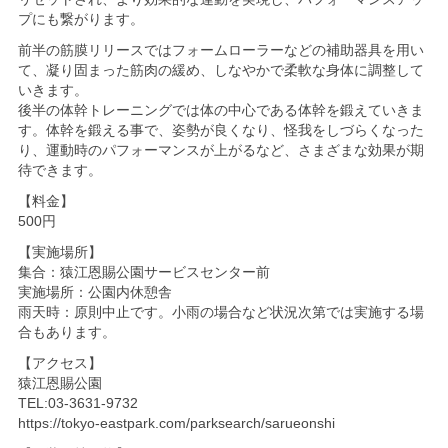
プにも繋がります。
前半の筋膜リリースではフォームローラーなどの補助器具を用い
て、凝り固まった筋肉の緩め、しなやかで柔軟な身体に調整して
いきます。
後半の体幹トレーニングでは体の中心である体幹を鍛えていきま
す。体幹を鍛える事で、姿勢が良くなり、怪我をしづらくなった
り、運動時のパフォーマンスが上がるなど、さまざまな効果が期
待できます。
【料金】
500円
【実施場所】
集合：猿江恩賜公園サービスセンター前
実施場所：公園内休憩舎
雨天時：原則中止です。小雨の場合など状況次第では実施する場
合もあります。
【アクセス】
猿江恩賜公園
TEL:03-3631-9732
https://tokyo-eastpark.com/parksearch/sarueonshi