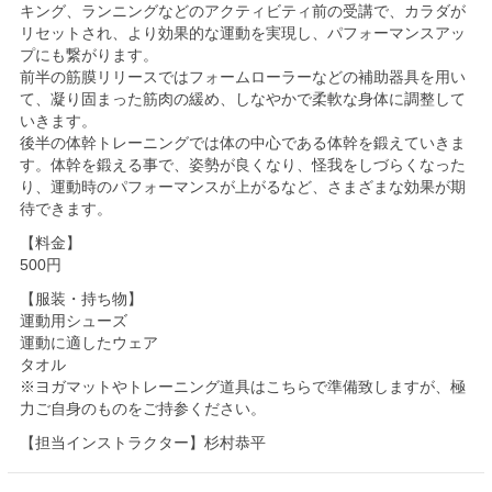
キング、ランニングなどのアクティビティ前の受講で、カラダが
リセットされ、より効果的な運動を実現し、パフォーマンスアッ
プにも繋がります。
前半の筋膜リリースではフォームローラーなどの補助器具を用い
て、凝り固まった筋肉の緩め、しなやかで柔軟な身体に調整して
いきます。
後半の体幹トレーニングでは体の中心である体幹を鍛えていきま
す。体幹を鍛える事で、姿勢が良くなり、怪我をしづらくなった
り、運動時のパフォーマンスが上がるなど、さまざまな効果が期
待できます。
【料金】
500円
【服装・持ち物】
運動用シューズ
運動に適したウェア
タオル
※ヨガマットやトレーニング道具はこちらで準備致しますが、極
力ご自身のものをご持参ください。
【担当インストラクター】杉村恭平