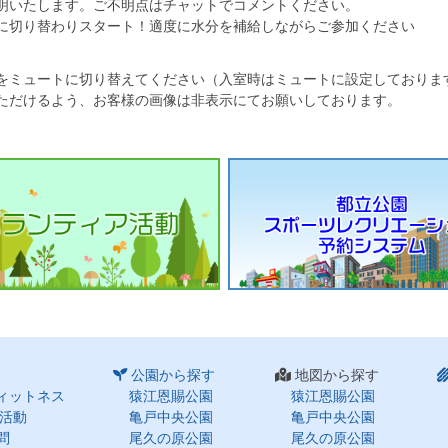
明いたします。ご不明点はチャットでコメントください。
に切り替わりスタート！適度に水分を補給しながらご参加ください
をミュートに切り替えてください（入室時はミュートに設定しておりま
ただけるよう、お客様の画像は非表示にてお願いしております。
公園から探す
地図から探す
ィットネス
猿江恩賜公園
猿江恩賜公園
活動
亀戸中央公園
亀戸中央公園
問
尾久の原公園
尾久の原公園