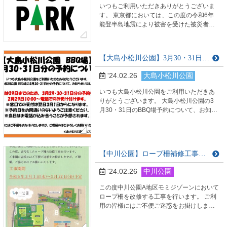
いつもご利用いただきありがとうございま
す。 東京都においては、この度の令和6年
能登半島地震により被害を受けた被災者へ
の支援を実施するため、義援金を募集して
おります。 2月中旬頃から都有施設である
「東綾瀬公園」と「大島小松川公園」のサ
【大島小松川公園】3月30・31日のBBQ場予約について
ービスセンターにて募金箱を設置をしてお
りますのでお知らせいたします。 お近くの
'24.02.26
大島小松川公園
方やサービスセンターにお寄りの際はぜひ
ご活用ください。 ↓その他の設置施設は以下
いつも大島小松川公園をご利用いただきあ
のリンクか…
りがとうございます。 大島小松川公園の3
月30・31日のBBQ場予約について、お知ら
せいたします。 2月は29日までのため、 3
月29・30・31日分の予約を、 2月29日
10:00～電話でのみ受け付けます。 ※窓口
での受付は翌日3月1日からになります。 ※
【中川公園】ロープ柵補修工事のお知らせ
予約日をお間違いのないようご注意くださ
い。 ※当日はお電話が込み合うことが予想
'24.02.26
中川公園
されます。 みなさまにはご…
この度中川公園A地区モミジゾーンにおいて
ロープ柵を改修する工事を行います。 ご利
用の皆様にはご不便ご迷惑をお掛けします
が、ご理解ご協力の程よろしくお願いしま
す。