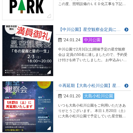
この度、照明設備のＬＥＤ化工事を下記の
日程で実施いたします。 工事期間中は安全
に考慮し、終日コート全面を封鎖しての作
業とさせていただきます。 工事に伴い停電
する場合があるため、「利用者登録・期限
【中川公園】星空観察会定員に達しました。
更新」などのシステムも使用できなくなる
場合があります。 皆さまにはご迷惑をお掛
'24.01.24
中川公園
けいたしますが、何卒ご理解を賜りますよ
うどうぞ宜し…
中川公園で2月3日(土)開催予定の星空観察
会は 定員の50名に達しましたので、予約受
け付けを終了いたしました。 お申込みいた
だきありがとうございました。 またの機会
にご参加をお待ちしております。 。
※再延期【大島小松川公園】星空観察会は1/27（土）に延期します。
'24.01.20
大島小松川公園
いつも大島小松川公園をご利用いただきあ
りがとうございます。 本日１月20日（土）
に大島小松川公園で予定していた星空観察
会は、 雨天予報につき、１月27日（土）
18:00～20:00に延期とさせていただきま
す。 ご参加をご検討いただいたみなさまに