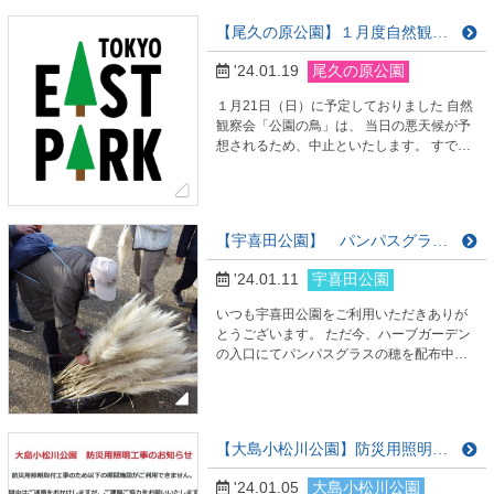
は大変申し訳ありませんが、ご理解のほど
【尾久の原公園】１月度自然観察会 中止のお知らせ
よろしくお願いいたします。 日 時：令和
6年1月27日（土） 18：00～20：00 テー
'24.01.19
尾久の原公園
マ：「冬の星座と星の一生」 …
１月21日（日）に予定しておりました 自然
観察会「公園の鳥」は、 当日の悪天候が予
想されるため、中止といたします。 すでに
お申し込みをいただいている方々、 参加を
検討されていた方々には 大変残念なお知ら
せとなってしまいますが、 ご理解のほどよ
ろしくお願いいたします。 尾久の原公園で
【宇喜田公園】 パンパスグラス / 配布中
は、今後も月一回の自然観察会を予定して
おります。 次回、2月の自然観察会も よ
'24.01.11
宇喜田公園
ろしくお願いいたします。 尾久の原公園
サ…
いつも宇喜田公園をご利用いただきありが
とうございます。 ただ今、ハーブガーデン
の入口にてパンパスグラスの穂を配布中で
す！ ご興味ある方は、ぜひお越し下さいま
せ。 ※数に限り。 宇喜田公園にてお待ち
しております♪
【大島小松川公園】防災用照明用工事のおしらせ
'24.01.05
大島小松川公園