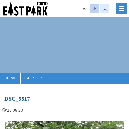
Aa
大
小
HOME
DSC_5517
DSC_5517
'25.05.23