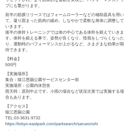
プにも繋がります。
前半の筋膜リリースではフォームローラーなどの補助器具を用い
て、凝り固まった筋肉の緩め、しなやかで柔軟な身体に調整して
いきます。
後半の体幹トレーニングでは体の中心である体幹を鍛えていきま
す。体幹を鍛える事で、姿勢が良くなり、怪我をしづらくなった
り、運動時のパフォーマンスが上がるなど、さまざまな効果が期
待できます。
【料金】
500円
【実施場所】
集合：猿江恩賜公園サービスセンター前
実施場所：公園内休憩舎
雨天時：原則中止です。小雨の場合など状況次第では実施する場
合もあります。
【アクセス】
猿江恩賜公園
TEL:03-3631-9732
https://tokyo-eastpark.com/parksearch/sarueonshi